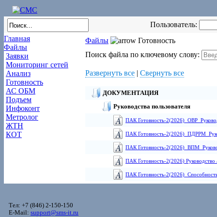
Пользователь:
Главная
Файлы
Готовность
Файлы
Поиск файла по ключевому слову:
Заявки
Мониторинг сетей
Развернуть все
|
Свернуть все
Анализ
Готовность
АС ОБМ
ДОКУМЕНТАЦИЯ
Подъем
Руководства пользователя
Инфоконт
Метролог
ПАК Готовность-2(2026)_ОВР_Руковод
ЖТН
КОТ
ПАК Готовность-2(2026)_ПДРРМ_Руков
ПАК Готовность-2(2026)_ВПМ_Руковод
ПАК Готовность-2(2026) Руководство
ПАК Готовность-2(2026)_Способность
Тел: +7 (846) 2-150-150
E-Mail:
support@sms-it.ru